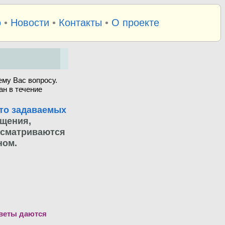
о
•
Новости
•
Контакты
•
О проекте
му Вас вопросу.
ан в течение
то задаваемых
бщения,
ссматриваются
ном.
тветы даются