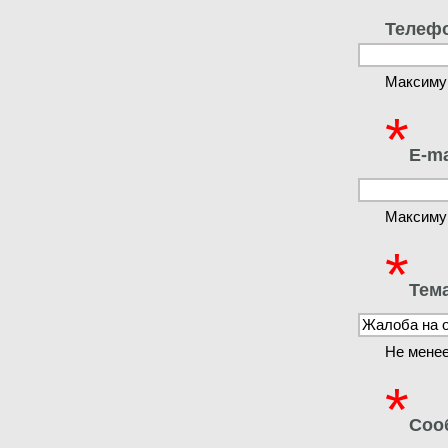
Телеф
Максиму
*
E-ma
Максиму
*
Тем
Не менее
*
Соо