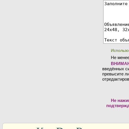
Использо
Не менее
ВНИМАН
введённых си
превысите ли
отредактиров
Не нажи
подтвержд