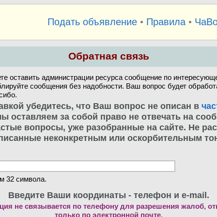
Подать объявление
•
Правила
•
ЧаВ
Обратная связь
те оставить администрации ресурса сообщение по интересующе
блируйте сообщения без надобности. Ваш вопрос будет обработ
сибо.
авкой убедитесь, что Ваш вопрос не описан в
час
. мы оставляем за собой право не отвечать на соо
стые вопросы, уже разобранные на сайте. Не ра
писанные неконкретным или оскорбительным то
м 32 символа.
Введите Ваши координаты - телефон и e-mail.
ия не связывается по телефону для разрешения жалоб, о
только по электронной почте.