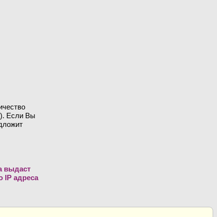
ичество
). Если Вы
едложит
а выдаст
 IP адреса