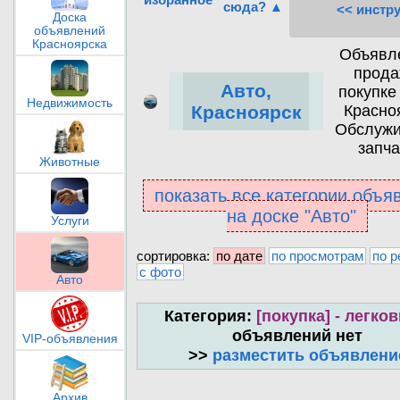
сюда? ▲
<< инстр
Доска
объявлений
Красноярска
Объявл
прода
Авто,
покупке
Недвижимость
Красно
Красноярск
Обслужи
запча
Животные
показать все категории объя
на доске "Авто"
Услуги
сортировка:
по дате
по просмотрам
по р
с фото
Авто
Категория:
[покупка] - легко
объявлений нет
VIP-объявления
>>
разместить объявлени
Архив