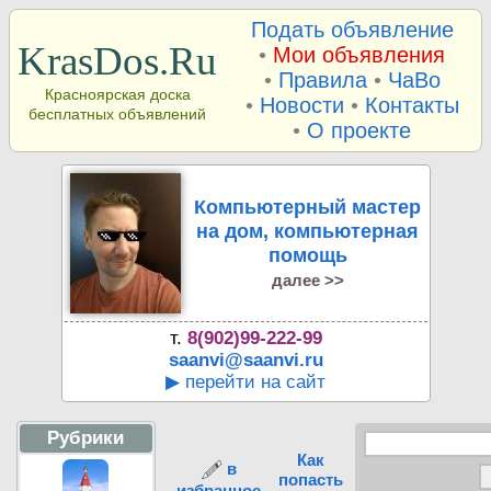
Подать объявление
KrasDos.Ru
•
Мои объявления
•
Правила
•
ЧаВо
Красноярская доска
•
Новости
•
Контакты
бесплатных объявлений
•
О проекте
Компьютерный мастер
на дом, компьютерная
помощь
далее >>
т.
8(902)99-222-99
saanvi@saanvi.ru
▶ перейти на сайт
Рубрики
Как
в
попасть
избранное