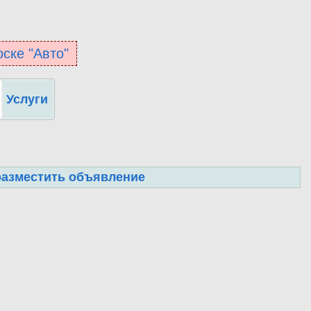
оске "Авто"
Услуги
разместить объявление