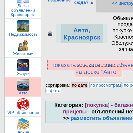
сюда? ▲
<< инстр
Доска
объявлений
Красноярска
Объявл
прода
Авто,
покупке
Недвижимость
Красно
Красноярск
Обслужи
запча
Животные
показать все категории объя
на доске "Авто"
Услуги
сортировка:
по дате
по просмотрам
по р
с фото
Авто
Категория:
[покупка] - багажн
прицепы
- объявлений не
VIP-объявления
>>
разместить объявлени
Архив