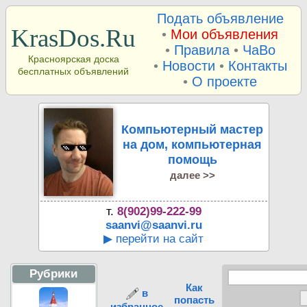
Подать объявление
KrasDos.Ru
•
Мои объявления
•
Правила
•
ЧаВо
Красноярская доска
•
Новости
•
Контакты
бесплатных объявлений
•
О проекте
Компьютерный мастер
на дом, компьютерная
помощь
далее >>
т.
8(902)99-222-99
saanvi@saanvi.ru
▶ перейти на сайт
Рубрики
Как
в
попасть
избранное