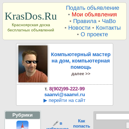
Подать объявление
KrasDos.Ru
•
Мои объявления
•
Правила
•
ЧаВо
Красноярская доска
•
Новости
•
Контакты
бесплатных объявлений
•
О проекте
Компьютерный мастер
на дом, компьютерная
помощь
далее >>
т.
8(902)99-222-99
saanvi@saanvi.ru
▶ перейти на сайт
Рубрики
Как
в
попасть
избранное