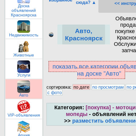
сюда? ▲
<< инстр
Доска
объявлений
Красноярска
Объявл
прода
Авто,
покупке
Недвижимость
Красно
Красноярск
Обслужи
запча
Животные
показать все категории объя
на доске "Авто"
Услуги
сортировка:
по дате
по просмотрам
по р
с фото
Авто
Категория:
[покупка] - мотоц
мопеды
- объявлений не
VIP-объявления
>>
разместить объявлени
Архив