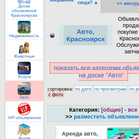
сюда? ▲
<< инстр
Доска
объявлений
Красноярска
Объявл
прода
Авто,
покупке
Недвижимость
Красно
Красноярск
Обслужи
запча
Животные
показать все категории объя
на доске "Авто"
Услуги
сортировка:
по дате
по просмотрам
по р
с фото
Авто
Категория:
[общие] - все
>>
разместить объявлени
VIP-объявления
Аренда авто,
Архив