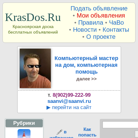
Подать объявление
KrasDos.Ru
•
Мои объявления
•
Правила
•
ЧаВо
Красноярская доска
•
Новости
•
Контакты
бесплатных объявлений
•
О проекте
Компьютерный мастер
на дом, компьютерная
помощь
далее >>
т.
8(902)99-222-99
saanvi@saanvi.ru
▶ перейти на сайт
Рубрики
Как
в
попасть
избранное