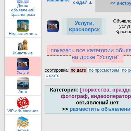
сюда? ▲
<< инстр
Доска
объявлений
Красноярска
Объявле
Услуги,
услуг
Красноярск
Красно
Недвижимость
показать все категории объя
Животные
на доске "Услуги"
сортировка:
по дате
по просмотрам
по р
Услуги
с фото
Категория:
[торжества, праздн
Авто
фотограф, видеооператор
объявлений нет
>>
разместить объявлени
VIP-объявления
Архив