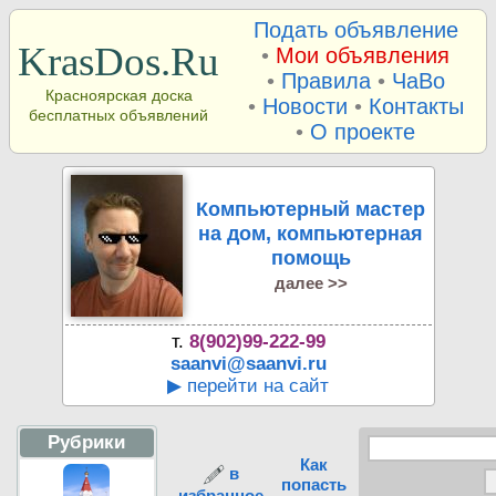
Подать объявление
KrasDos.Ru
•
Мои объявления
•
Правила
•
ЧаВо
Красноярская доска
•
Новости
•
Контакты
бесплатных объявлений
•
О проекте
Компьютерный мастер
на дом, компьютерная
помощь
далее >>
т.
8(902)99-222-99
saanvi@saanvi.ru
▶ перейти на сайт
Рубрики
Как
в
попасть
избранное