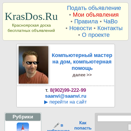
Подать объявление
KrasDos.Ru
•
Мои объявления
•
Правила
•
ЧаВо
Красноярская доска
•
Новости
•
Контакты
бесплатных объявлений
•
О проекте
Компьютерный мастер
на дом, компьютерная
помощь
далее >>
т.
8(902)99-222-99
saanvi@saanvi.ru
▶ перейти на сайт
Рубрики
Как
в
попасть
избранное