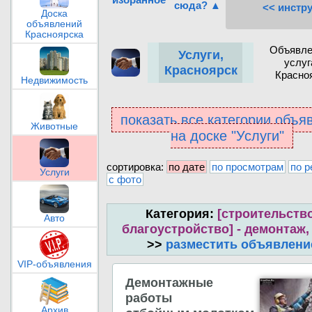
сюда? ▲
<< инстр
Доска
объявлений
Красноярска
Объявле
Услуги,
услуг
Красноярск
Красно
Недвижимость
показать все категории объя
Животные
на доске "Услуги"
сортировка:
по дате
по просмотрам
по р
Услуги
с фото
Категория:
[строительство
Авто
благоустройство] - демонтаж,
>>
разместить объявлени
VIP-объявления
Демонтажные
работы
Архив