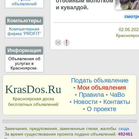
отбойным молотком
объявлений
и кувалдой.
смотр
Компьютеры
Компьютерная
02.05.202
фирма 'PROFIT'
Красноярс
Информация
Объявления об
услугах в
Красноярске.
Подать объявление
KrasDos.Ru
•
Мои объявления
•
Правила
•
ЧаВо
Красноярская доска
•
Новости
•
Контакты
бесплатных объявлений
•
О проекте
Замечания, предложения, замеченные глюки, жалобы:
сюда
За время существования проекта подано объявлений:
492461