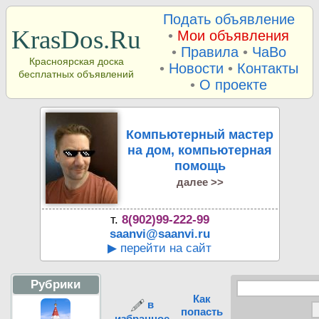
Подать объявление
KrasDos.Ru
•
Мои объявления
•
Правила
•
ЧаВо
Красноярская доска
•
Новости
•
Контакты
бесплатных объявлений
•
О проекте
Компьютерный мастер
на дом, компьютерная
помощь
далее >>
т.
8(902)99-222-99
saanvi@saanvi.ru
▶ перейти на сайт
Рубрики
Как
в
попасть
избранное