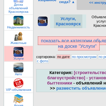
сюда? ▲
<< инстр
Доска
объявлений
Красноярска
Объявле
Услуги,
услуг
Красноярск
Красно
Недвижимость
показать все категории объя
Животные
на доске "Услуги"
сортировка:
по дате
по просмотрам
по р
Услуги
с фото
Категория:
[строительство
Авто
благоустройство] - установ
быттехники
- объявлений н
>>
разместить объявлени
VIP-объявления
Архив