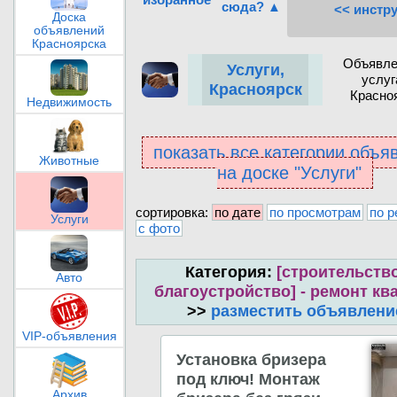
сюда? ▲
<< инстр
Доска
объявлений
Красноярска
Объявле
Услуги,
услуг
Красноярск
Красно
Недвижимость
показать все категории объя
Животные
на доске "Услуги"
сортировка:
по дате
по просмотрам
по р
Услуги
с фото
Категория:
[строительство
Авто
благоустройство] - ремонт кв
>>
разместить объявлени
VIP-объявления
Установка бризера
под ключ! Монтаж
Архив