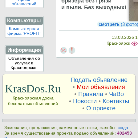
бризера без грязи
объявлений
и пыли. Без выходных!
Компьютеры
смотреть
(3 фото
Компьютерная
фирма 'PROFIT'
13.03.2026 1
Красноярск
Информация
Объявления об
услугах в
Красноярске.
Подать объявление
KrasDos.Ru
•
Мои объявления
•
Правила
•
ЧаВо
Красноярская доска
•
Новости
•
Контакты
бесплатных объявлений
•
О проекте
Замечания, предложения, замеченные глюки, жалобы:
сюда
За время существования проекта подано объявлений:
492453