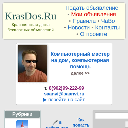
Подать объявление
KrasDos.Ru
•
Мои объявления
•
Правила
•
ЧаВо
Красноярская доска
•
Новости
•
Контакты
бесплатных объявлений
•
О проекте
Компьютерный мастер
на дом, компьютерная
помощь
далее >>
т.
8(902)99-222-99
saanvi@saanvi.ru
▶ перейти на сайт
Рубрики
Как
в
попасть
избранное