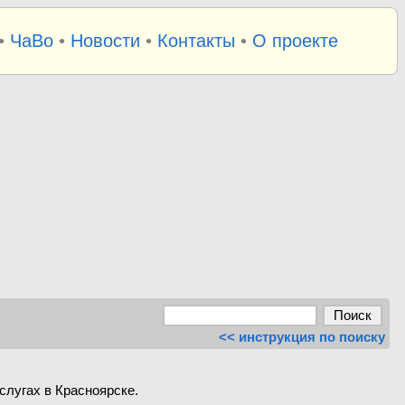
•
ЧаВо
•
Новости
•
Контакты
•
О проекте
<< инструкция по поиску
слугах в Красноярске.