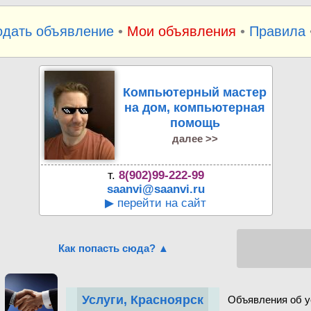
одать объявление
•
Мои объявления
•
Правила
Компьютерный мастер
на дом, компьютерная
помощь
далее >>
т.
8(902)99-222-99
saanvi@saanvi.ru
▶ перейти на сайт
Как попасть сюда? ▲
Услуги, Красноярск
Объявления об у