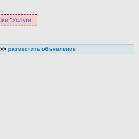
ске "Услуги"
 >>
разместить объявление