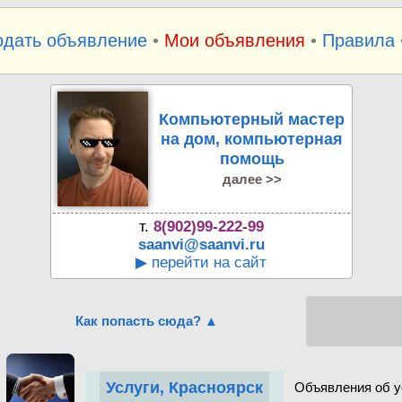
одать объявление
•
Мои объявления
•
Правила
Компьютерный мастер
на дом, компьютерная
помощь
далее >>
т.
8(902)99-222-99
saanvi@saanvi.ru
▶ перейти на сайт
Как попасть сюда? ▲
Услуги, Красноярск
Объявления об у