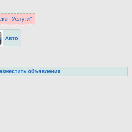
ске "Услуги"
Авто
азместить объявление