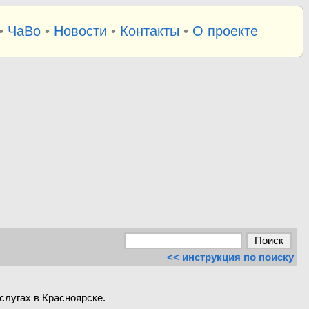
•
ЧаВо
•
Новости
•
Контакты
•
О проекте
<< инструкция по поиску
слугах в Красноярске.