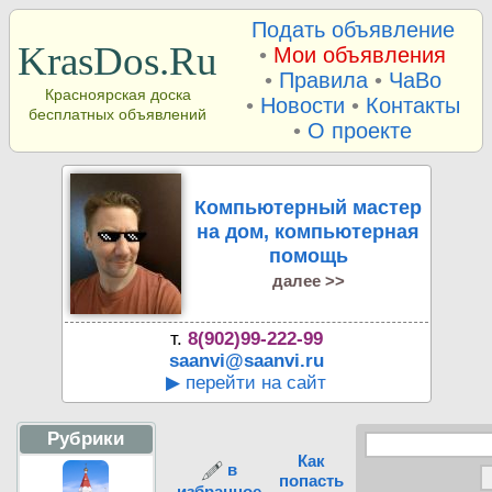
Подать объявление
KrasDos.Ru
•
Мои объявления
•
Правила
•
ЧаВо
Красноярская доска
•
Новости
•
Контакты
бесплатных объявлений
•
О проекте
Компьютерный мастер
на дом, компьютерная
помощь
далее >>
т.
8(902)99-222-99
saanvi@saanvi.ru
▶ перейти на сайт
Рубрики
Как
в
попасть
избранное