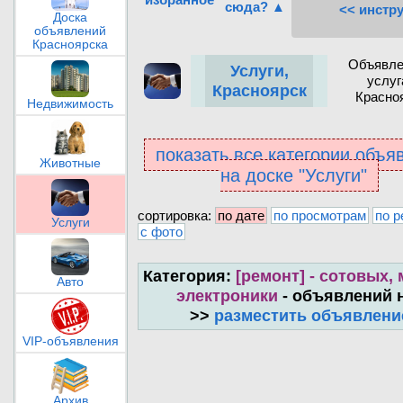
сюда? ▲
<< инстр
Доска
объявлений
Красноярска
Объявле
Услуги,
услуг
Красноярск
Красно
Недвижимость
показать все категории объя
Животные
на доске "Услуги"
сортировка:
по дате
по просмотрам
по р
Услуги
с фото
Категория:
[ремонт] - сотовых,
Авто
электроники
- объявлений 
>>
разместить объявлени
VIP-объявления
Архив