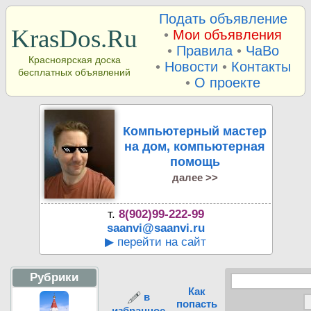
Подать объявление
KrasDos.Ru
•
Мои объявления
•
Правила
•
ЧаВо
Красноярская доска
•
Новости
•
Контакты
бесплатных объявлений
•
О проекте
Компьютерный мастер
на дом, компьютерная
помощь
далее >>
т.
8(902)99-222-99
saanvi@saanvi.ru
▶ перейти на сайт
Рубрики
Как
в
попасть
избранное