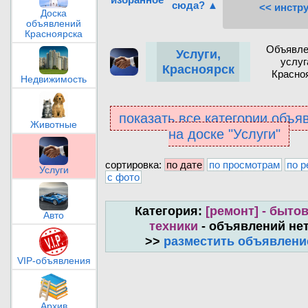
сюда? ▲
<< инстр
Доска
объявлений
Красноярска
Объявле
Услуги,
услуг
Красноярск
Красно
Недвижимость
показать все категории объя
Животные
на доске "Услуги"
сортировка:
по дате
по просмотрам
по р
Услуги
с фото
Категория:
[ремонт] - быто
Авто
техники
- объявлений не
>>
разместить объявлени
VIP-объявления
Архив