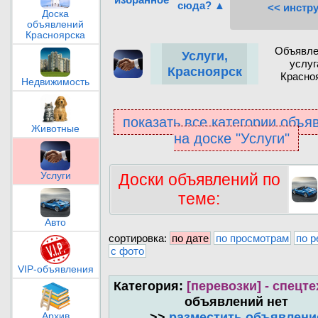
сюда? ▲
<< инстр
Доска
объявлений
Красноярска
Объявле
Услуги,
услуг
Красноярск
Красно
Недвижимость
показать все категории объя
Животные
на доске "Услуги"
Доски объявлений по
Услуги
теме:
Авто
сортировка:
по дате
по просмотрам
по р
с фото
VIP-объявления
Категория:
[перевозки] - спецт
объявлений нет
>>
разместить объявлени
Архив