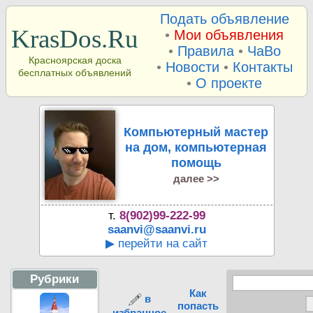
Подать объявление
KrasDos.Ru
•
Мои объявления
•
Правила
•
ЧаВо
Красноярская доска
•
Новости
•
Контакты
бесплатных объявлений
•
О проекте
Компьютерный мастер
на дом, компьютерная
помощь
далее >>
т.
8(902)99-222-99
saanvi@saanvi.ru
▶ перейти на сайт
Рубрики
Как
в
попасть
избранное