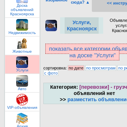
сюда? ▲
<< инстр
Доска
объявлений
Красноярска
Объявле
Услуги,
услуг
Красноярск
Красно
Недвижимость
показать все категории объя
Животные
на доске "Услуги"
сортировка:
по дате
по просмотрам
по р
Услуги
с фото
Категория:
[перевозки] - груз
Авто
объявлений нет
>>
разместить объявлени
VIP-объявления
Архив