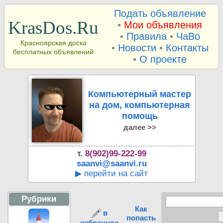
Подать объявление
KrasDos.Ru
•
Мои объявления
•
Правила
•
ЧаВо
Красноярская доска
•
Новости
•
Контакты
бесплатных объявлений
•
О проекте
Компьютерный мастер
на дом, компьютерная
помощь
далее >>
т.
8(902)99-222-99
saanvi@saanvi.ru
▶ перейти на сайт
Рубрики
Как
в
попасть
избранное