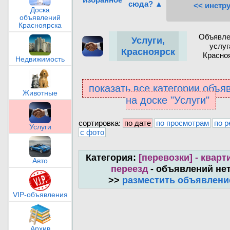
сюда? ▲
<< инстр
Доска
объявлений
Красноярска
Объявле
Услуги,
услуг
Красноярск
Красно
Недвижимость
показать все категории объя
Животные
на доске "Услуги"
сортировка:
по дате
по просмотрам
по р
Услуги
с фото
Категория:
[перевозки] - квар
Авто
переезд
- объявлений не
>>
разместить объявлени
VIP-объявления
Архив