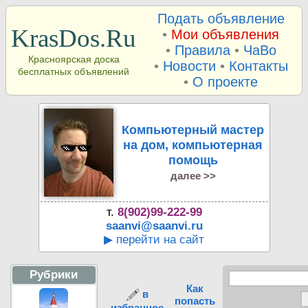
Подать объявление
KrasDos.Ru
•
Мои объявления
•
Правила
•
ЧаВо
Красноярская доска
•
Новости
•
Контакты
бесплатных объявлений
•
О проекте
Компьютерный мастер
на дом, компьютерная
помощь
далее >>
т.
8(902)99-222-99
saanvi@saanvi.ru
▶ перейти на сайт
Рубрики
Как
в
попасть
избранное