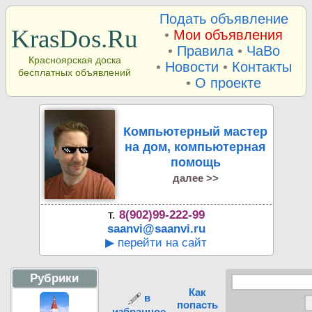
Подать объявление
KrasDos.Ru
•
Мои объявления
•
Правила
•
ЧаВо
Красноярская доска
•
Новости
•
Контакты
бесплатных объявлений
•
О проекте
Компьютерный мастер
на дом, компьютерная
помощь
далее >>
т.
8(902)99-222-99
saanvi@saanvi.ru
▶ перейти на сайт
Рубрики
Как
в
попасть
избранное