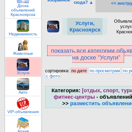
сюда? ▲
<< инстр
Доска
объявлений
Красноярска
Объявле
Услуги,
услуг
Красноярск
Красно
Недвижимость
показать все категории объя
Животные
на доске "Услуги"
сортировка:
по дате
по просмотрам
по р
Услуги
с фото
Категория:
[отдых, спорт, тури
Авто
фитнес-центры
- объявлений
>>
разместить объявлени
VIP-объявления
Архив