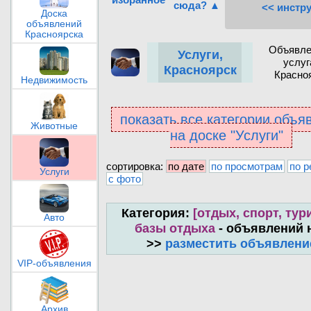
сюда? ▲
<< инстр
Доска
объявлений
Красноярска
Объявле
Услуги,
услуг
Красноярск
Красно
Недвижимость
показать все категории объя
Животные
на доске "Услуги"
сортировка:
по дате
по просмотрам
по р
Услуги
с фото
Категория:
[отдых, спорт, тури
Авто
базы отдыха
- объявлений 
>>
разместить объявлени
VIP-объявления
Архив