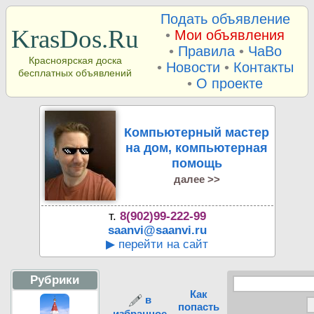
Подать объявление
KrasDos.Ru
•
Мои объявления
•
Правила
•
ЧаВо
Красноярская доска
•
Новости
•
Контакты
бесплатных объявлений
•
О проекте
Компьютерный мастер
на дом, компьютерная
помощь
далее >>
т.
8(902)99-222-99
saanvi@saanvi.ru
▶ перейти на сайт
Рубрики
Как
в
попасть
избранное