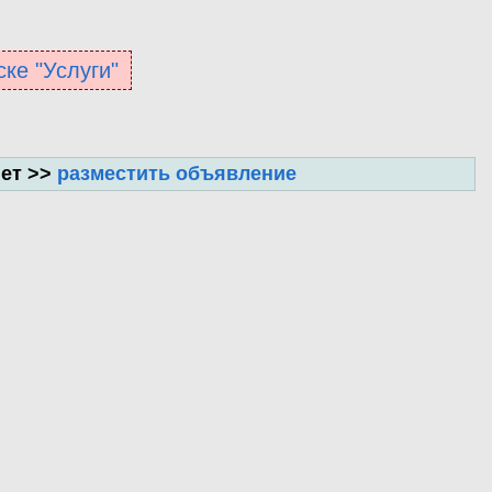
ске "Услуги"
нет >>
разместить объявление