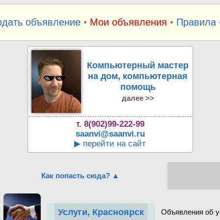
одать объявление
•
Мои объявления
•
Правила
Компьютерный мастер
на дом, компьютерная
помощь
далее >>
т.
8(902)99-222-99
saanvi@saanvi.ru
▶ перейти на сайт
Как попасть сюда? ▲
Услуги, Красноярск
Объявления об у