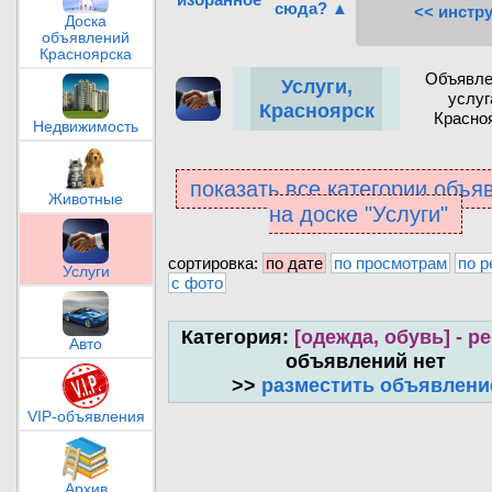
сюда? ▲
<< инстр
Доска
объявлений
Красноярска
Объявле
Услуги,
услуг
Красноярск
Красно
Недвижимость
показать все категории объя
Животные
на доске "Услуги"
сортировка:
по дате
по просмотрам
по р
Услуги
с фото
Категория:
[одежда, обувь] - р
Авто
объявлений нет
>>
разместить объявлени
VIP-объявления
Архив