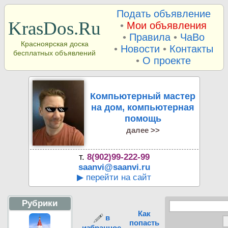
Подать объявление
KrasDos.Ru
•
Мои объявления
•
Правила
•
ЧаВо
Красноярская доска
•
Новости
•
Контакты
бесплатных объявлений
•
О проекте
Компьютерный мастер
на дом, компьютерная
помощь
далее >>
т.
8(902)99-222-99
saanvi@saanvi.ru
▶ перейти на сайт
Рубрики
Как
в
попасть
избранное