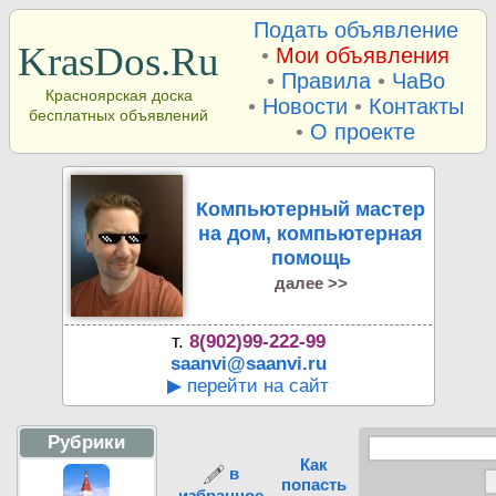
Подать объявление
KrasDos.Ru
•
Мои объявления
•
Правила
•
ЧаВо
Красноярская доска
•
Новости
•
Контакты
бесплатных объявлений
•
О проекте
Компьютерный мастер
на дом, компьютерная
помощь
далее >>
т.
8(902)99-222-99
saanvi@saanvi.ru
▶ перейти на сайт
Рубрики
Как
в
попасть
избранное