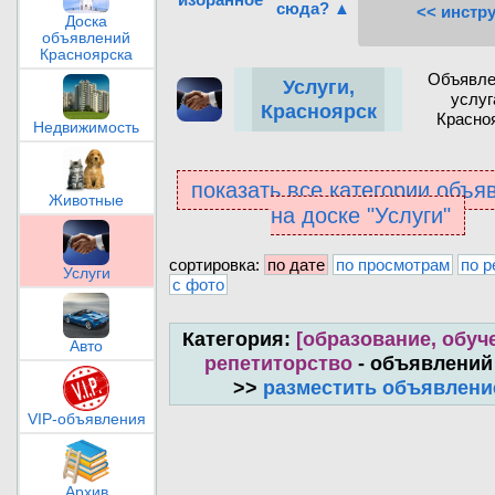
сюда? ▲
<< инстр
Доска
объявлений
Красноярска
Объявле
Услуги,
услуг
Красноярск
Красно
Недвижимость
показать все категории объя
Животные
на доске "Услуги"
сортировка:
по дате
по просмотрам
по р
Услуги
с фото
Категория:
[образование, обуче
Авто
репетиторство
- объявлений
>>
разместить объявлени
VIP-объявления
Архив