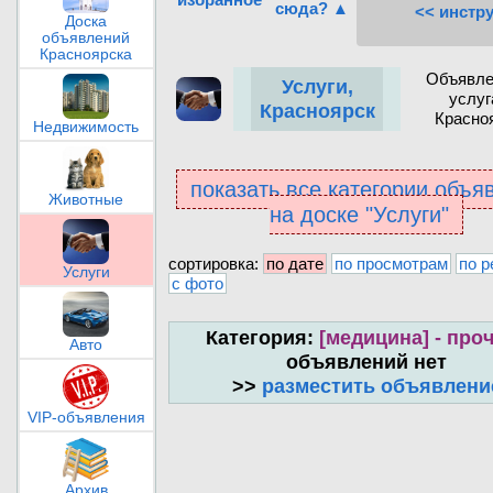
сюда? ▲
<< инстр
Доска
объявлений
Красноярска
Объявле
Услуги,
услуг
Красноярск
Красно
Недвижимость
показать все категории объя
Животные
на доске "Услуги"
сортировка:
по дате
по просмотрам
по р
Услуги
с фото
Категория:
[медицина] - про
Авто
объявлений нет
>>
разместить объявлени
VIP-объявления
Архив