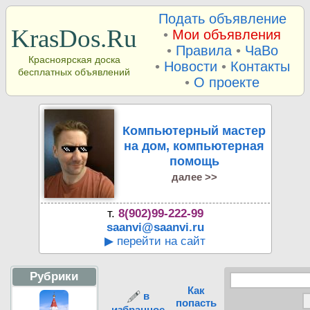
Подать объявление
KrasDos.Ru
•
Мои объявления
•
Правила
•
ЧаВо
Красноярская доска
•
Новости
•
Контакты
бесплатных объявлений
•
О проекте
Компьютерный мастер
на дом, компьютерная
помощь
далее >>
т.
8(902)99-222-99
saanvi@saanvi.ru
▶ перейти на сайт
Рубрики
Как
в
попасть
избранное