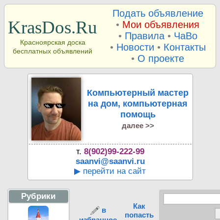
Подать объявление
KrasDos.Ru
•
Мои объявления
•
Правила
•
ЧаВо
Красноярская доска
•
Новости
•
Контакты
бесплатных объявлений
•
О проекте
Компьютерный мастер
на дом, компьютерная
помощь
далее >>
т.
8(902)99-222-99
saanvi@saanvi.ru
▶ перейти на сайт
Рубрики
Как
в
попасть
избранное