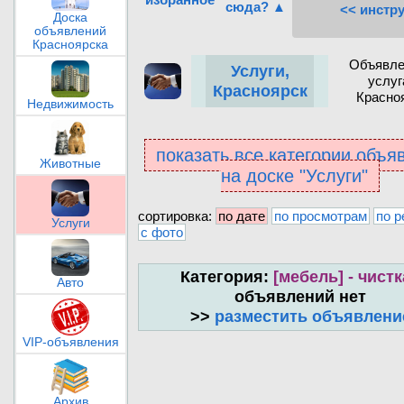
сюда? ▲
<< инстр
Доска
объявлений
Красноярска
Объявле
Услуги,
услуг
Красноярск
Красно
Недвижимость
показать все категории объя
Животные
на доске "Услуги"
сортировка:
по дате
по просмотрам
по р
Услуги
с фото
Категория:
[мебель] - чистк
Авто
объявлений нет
>>
разместить объявлени
VIP-объявления
Архив