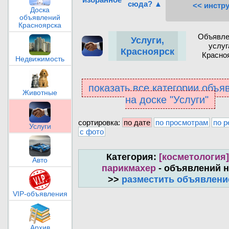
сюда? ▲
<< инстр
Доска
объявлений
Красноярска
Объявле
Услуги,
услуг
Красноярск
Красно
Недвижимость
показать все категории объя
Животные
на доске "Услуги"
сортировка:
по дате
по просмотрам
по р
Услуги
с фото
Категория:
[косметология]
Авто
парикмахер
- объявлений н
>>
разместить объявлени
VIP-объявления
Архив