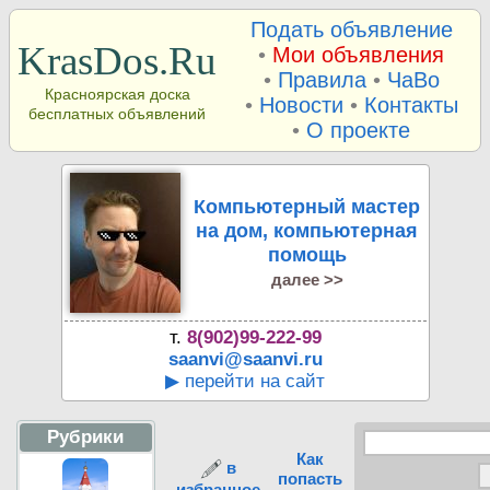
Подать объявление
KrasDos.Ru
•
Мои объявления
•
Правила
•
ЧаВо
Красноярская доска
•
Новости
•
Контакты
бесплатных объявлений
•
О проекте
Компьютерный мастер
на дом, компьютерная
помощь
далее >>
т.
8(902)99-222-99
saanvi@saanvi.ru
▶ перейти на сайт
Рубрики
Как
в
попасть
избранное