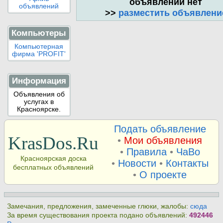
объявлений нет
объявлений
>>
разместить объявлени
Компьютеры
Компьютерная
фирма 'PROFIT'
Информация
Объявления об
услугах в
Красноярске.
Подать объявление
KrasDos.Ru
•
Мои объявления
•
Правила
•
ЧаВо
Красноярская доска
•
Новости
•
Контакты
бесплатных объявлений
•
О проекте
Замечания, предложения, замеченные глюки, жалобы:
сюда
За время существования проекта подано объявлений:
492446