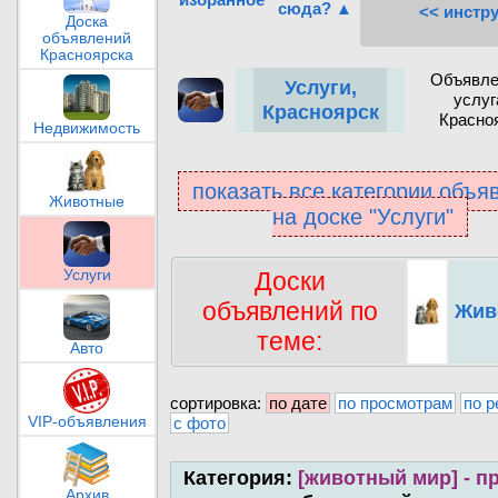
сюда? ▲
<< инстр
Доска
объявлений
Красноярска
Объявле
Услуги,
услуг
Красноярск
Красно
Недвижимость
показать все категории объя
Животные
на доске "Услуги"
Доски
Услуги
объявлений по
Жив
теме:
Авто
сортировка:
по дате
по просмотрам
по р
с фото
VIP-объявления
Категория:
[животный мир] - п
Архив