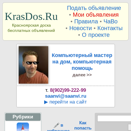
Подать объявление
KrasDos.Ru
•
Мои объявления
•
Правила
•
ЧаВо
Красноярская доска
•
Новости
•
Контакты
бесплатных объявлений
•
О проекте
Компьютерный мастер
на дом, компьютерная
помощь
далее >>
т.
8(902)99-222-99
saanvi@saanvi.ru
▶ перейти на сайт
Рубрики
Как
в
попасть
избранное