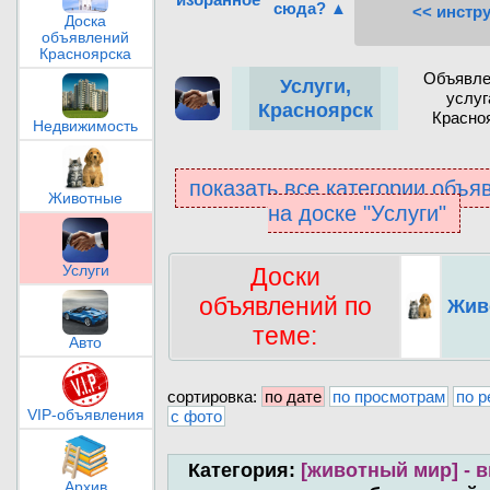
сюда? ▲
<< инстр
Доска
объявлений
Красноярска
Объявле
Услуги,
услуг
Красноярск
Красно
Недвижимость
показать все категории объя
Животные
на доске "Услуги"
Доски
Услуги
объявлений по
Жив
теме:
Авто
сортировка:
по дате
по просмотрам
по р
с фото
VIP-объявления
Категория:
[животный мир] - в
Архив