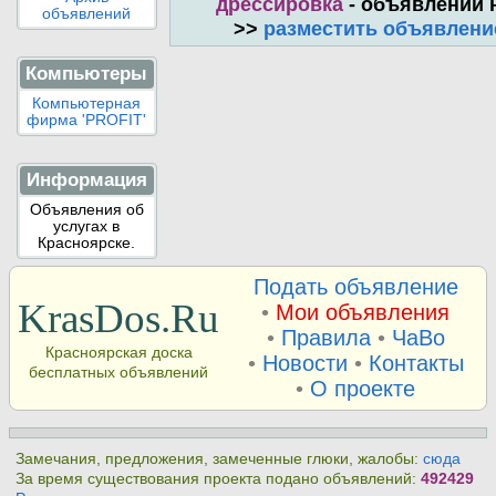
дрессировка
- объявлений 
объявлений
>>
разместить объявлени
Компьютеры
Компьютерная
фирма 'PROFIT'
Информация
Объявления об
услугах в
Красноярске.
Подать объявление
KrasDos.Ru
•
Мои объявления
•
Правила
•
ЧаВо
Красноярская доска
•
Новости
•
Контакты
бесплатных объявлений
•
О проекте
Замечания, предложения, замеченные глюки, жалобы:
сюда
За время существования проекта подано объявлений:
492429