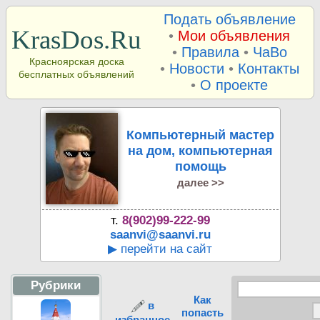
Подать объявление
KrasDos.Ru
•
Мои объявления
•
Правила
•
ЧаВо
Красноярская доска
•
Новости
•
Контакты
бесплатных объявлений
•
О проекте
Компьютерный мастер
на дом, компьютерная
помощь
далее >>
т.
8(902)99-222-99
saanvi@saanvi.ru
▶ перейти на сайт
Рубрики
Как
в
попасть
избранное