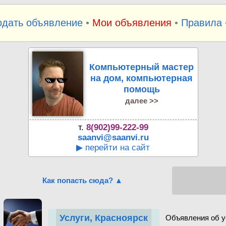
одать объявление
•
Мои объявления
•
Правила
Компьютерный мастер
на дом, компьютерная
помощь
далее >>
т.
8(902)99-222-99
saanvi@saanvi.ru
▶ перейти на сайт
Как попасть сюда? ▲
Услуги, Красноярск
Объявления об у