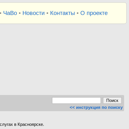
•
ЧаВо
•
Новости
•
Контакты
•
О проекте
<< инструкция по поиску
слугах в Красноярске.