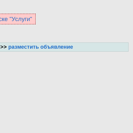
ске "Услуги"
 >>
разместить объявление