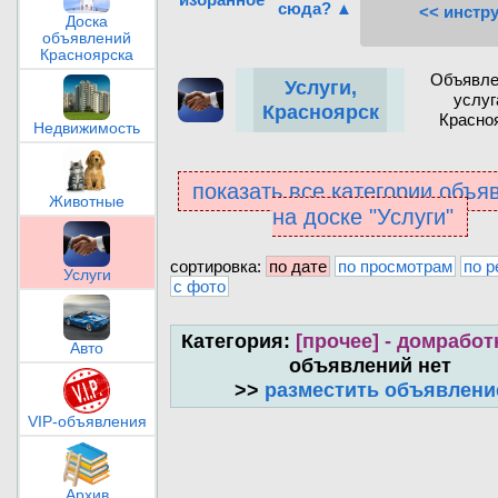
сюда? ▲
<< инстр
Доска
объявлений
Красноярска
Объявле
Услуги,
услуг
Красноярск
Красно
Недвижимость
показать все категории объя
Животные
на доске "Услуги"
сортировка:
по дате
по просмотрам
по р
Услуги
с фото
Категория:
[прочее] - домрабо
Авто
объявлений нет
>>
разместить объявлени
VIP-объявления
Архив