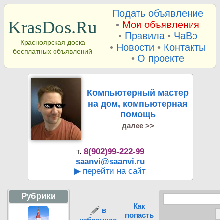
Подать объявление
KrasDos.Ru
•
Мои объявления
•
Правила
•
ЧаВо
Красноярская доска
•
Новости
•
Контакты
бесплатных объявлений
•
О проекте
Компьютерный мастер
на дом, компьютерная
помощь
далее >>
т.
8(902)99-222-99
saanvi@saanvi.ru
▶ перейти на сайт
Рубрики
Как
в
попасть
избранное