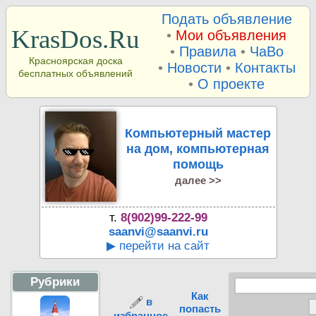
Подать объявление
KrasDos.Ru
•
Мои объявления
•
Правила
•
ЧаВо
Красноярская доска
•
Новости
•
Контакты
бесплатных объявлений
•
О проекте
Компьютерный мастер
на дом, компьютерная
помощь
далее >>
т.
8(902)99-222-99
saanvi@saanvi.ru
▶ перейти на сайт
Рубрики
Как
в
попасть
избранное