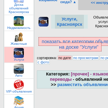
сюда? ▲
<< инстр
Доска
объявлений
Красноярска
Объявле
Услуги,
услуг
Красноярск
Красно
Недвижимость
показать все категории объя
Животные
на доске "Услуги"
сортировка:
по дате
по просмотрам
по р
Услуги
с фото
Категория:
[прочее] - языко
Авто
переводы
- объявлений н
>>
разместить объявлени
VIP-объявления
Архив