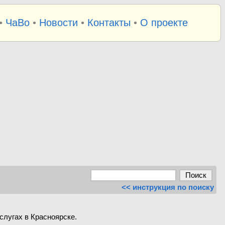
•
ЧаВо
•
Новости
•
Контакты
•
О проекте
<< инструкция по поиску
слугах в Красноярске.