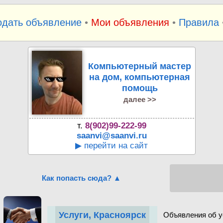
одать объявление
•
Мои объявления
•
Правила
Компьютерный мастер
на дом, компьютерная
помощь
далее >>
т.
8(902)99-222-99
saanvi@saanvi.ru
▶ перейти на сайт
Как попасть сюда? ▲
Услуги, Красноярск
Объявления об у