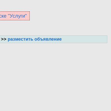
ске "Услуги"
 >>
разместить объявление