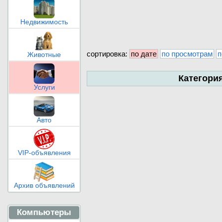
Недвижимость
сортировка:
по дате
по просмотрам
п
Животные
Категори
Услуги
Авто
VIP-объявления
Архив объявлений
Компьютеры