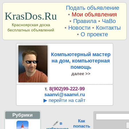
Подать объявление
KrasDos.Ru
•
Мои объявления
•
Правила
•
ЧаВо
Красноярская доска
•
Новости
•
Контакты
бесплатных объявлений
•
О проекте
Компьютерный мастер
на дом, компьютерная
помощь
далее >>
т.
8(902)99-222-99
saanvi@saanvi.ru
▶ перейти на сайт
Рубрики
Как
в
попасть
избранное