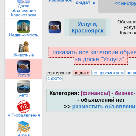
сюда? ▲
<< инстр
Доска
объявлений
Красноярска
Объявле
Услуги,
услуг
Красноярск
Красно
Недвижимость
показать все категории объя
Животные
на доске "Услуги"
сортировка:
по дате
по просмотрам
по р
Услуги
с фото
Категория:
[финансы] - бизнес
Авто
- объявлений нет
>>
разместить объявлени
VIP-объявления
Архив