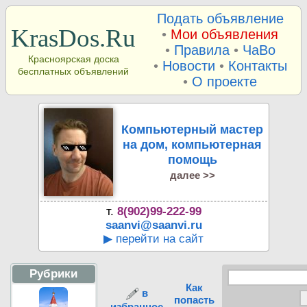
Подать объявление
KrasDos.Ru
•
Мои объявления
•
Правила
•
ЧаВо
Красноярская доска
•
Новости
•
Контакты
бесплатных объявлений
•
О проекте
Компьютерный мастер
на дом, компьютерная
помощь
далее >>
т.
8(902)99-222-99
saanvi@saanvi.ru
▶ перейти на сайт
Рубрики
Как
в
попасть
избранное