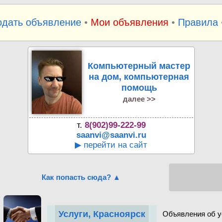
одать объявление
•
Мои объявления
•
Правила
Компьютерный мастер
на дом, компьютерная
помощь
далее >>
т.
8(902)99-222-99
saanvi@saanvi.ru
▶ перейти на сайт
Как попасть сюда? ▲
Услуги, Красноярск
Объявления об у