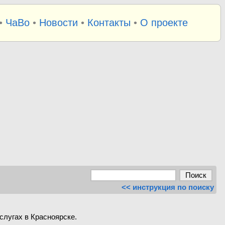
•
ЧаВо
•
Новости
•
Контакты
•
О проекте
<< инструкция по поиску
слугах в Красноярске.