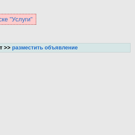
ске "Услуги"
т >>
разместить объявление