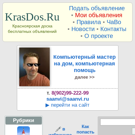
Подать объявление
KrasDos.Ru
•
Мои объявления
•
Правила
•
ЧаВо
Красноярская доска
•
Новости
•
Контакты
бесплатных объявлений
•
О проекте
Компьютерный мастер
на дом, компьютерная
помощь
далее >>
т.
8(902)99-222-99
saanvi@saanvi.ru
▶ перейти на сайт
Рубрики
Как
в
попасть
избранное