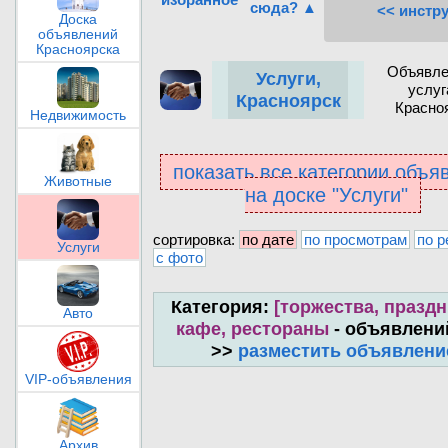
сюда? ▲
<< инстр
Доска
объявлений
Красноярска
Объявле
Услуги,
услуг
Красноярск
Красно
Недвижимость
показать все категории объя
Животные
на доске "Услуги"
сортировка:
по дате
по просмотрам
по р
Услуги
с фото
Категория:
[торжества, праздн
Авто
кафе, рестораны
- объявлени
>>
разместить объявлени
VIP-объявления
Архив