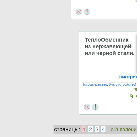
ТеплоОбменник
из нержавеющей
или черной стали.
смотре
[строительство, благоустройство]
29
Кра
страницы:
1
2
3
4
- объявлени