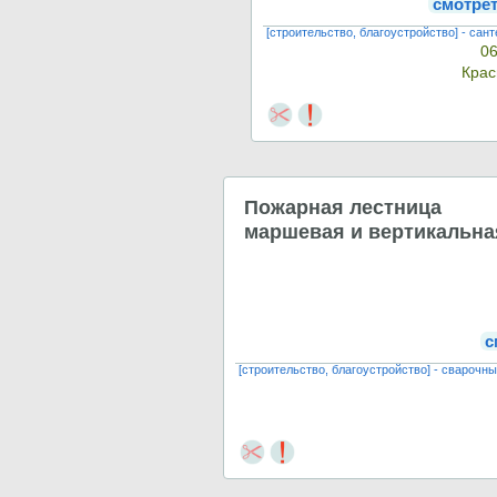
смотре
[строительство, благоустройство] - сан
06
Крас
Пожарная лестница
маршевая и вертикальна
с
[строительство, благоустройство] - сварочн