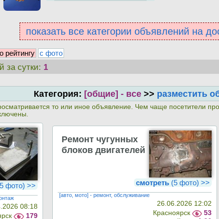
показать все категории объявлений на до
о рейтингу
с фото
й за сутки:
1
Категория:
[общие] - все
>>
разместить о
 просматривается то или иное объявление. Чем чаще посетители пр
ключены.
Ремонт чугунных
блоков двигателей
смотреть
(5 фото) >>
5 фото) >>
[авто, мото] - ремонт, обслуживание
монтаж
26.06.2026 12:02
4.2026 08:18
Красноярск
53
ярск
179