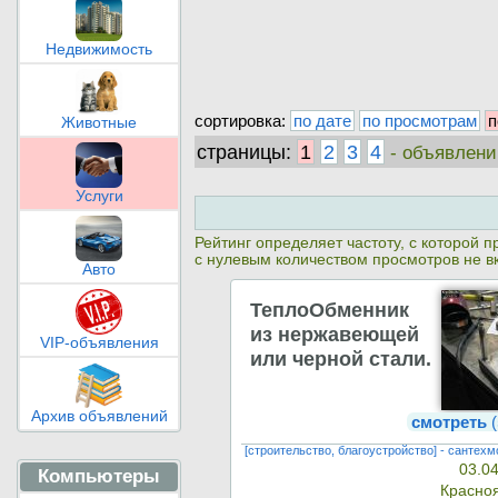
Недвижимость
сортировка:
по дате
по просмотрам
п
Животные
страницы:
1
2
3
4
- объявлени
Услуги
Рейтинг определяет частоту, с которой
с нулевым количеством просмотров не в
Авто
ТеплоОбменник
из нержавеющей
VIP-объявления
или черной стали.
Архив объявлений
смотреть
(
[строительство, благоустройство] - сантех
03.0
Компьютеры
Красно