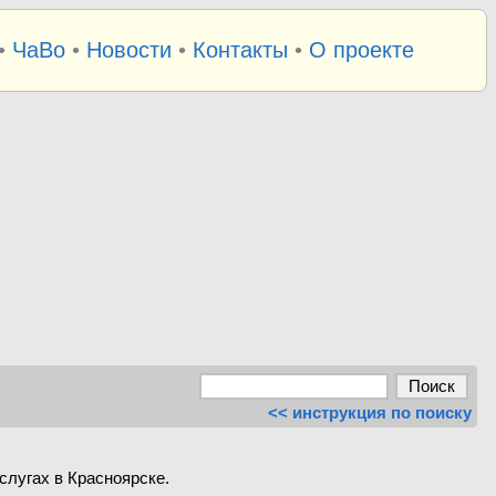
•
ЧаВо
•
Новости
•
Контакты
•
О проекте
<< инструкция по поиску
слугах в Красноярске.