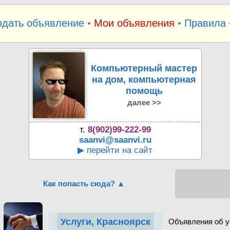
одать объявление
•
Мои объявления
•
Правила
Компьютерный мастер
на дом, компьютерная
помощь
далее >>
т.
8(902)99-222-99
saanvi@saanvi.ru
▶ перейти на сайт
Как попасть сюда? ▲
Услуги, Красноярск
Объявления об у