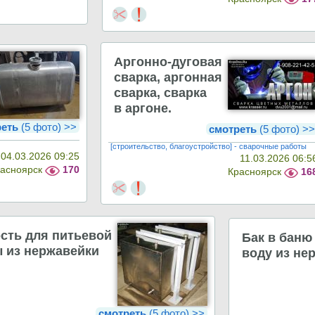
Аргонно-дуговая
сварка, аргонная
сварка, сварка
в аргоне.
реть
(5 фото) >>
смотреть
(5 фото) >
[строительство, благоустройство] - сварочные работы
04.03.2026 09:25
11.03.2026 06:5
расноярск
170
Красноярск
16
сть для питьевой
Бак в баню
 из нержавейки
воду из не
смотреть
(5 фото) >>