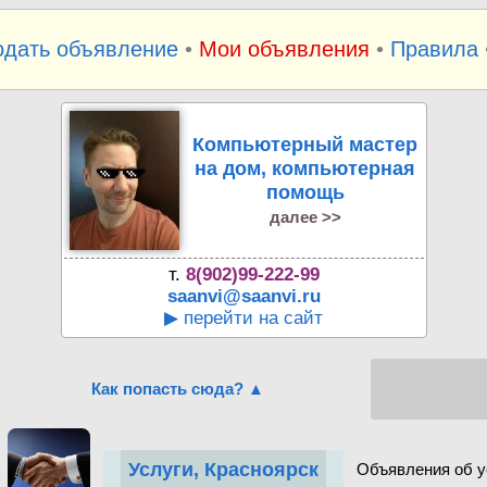
одать объявление
•
Мои объявления
•
Правила
Компьютерный мастер
на дом, компьютерная
помощь
далее >>
т.
8(902)99-222-99
saanvi@saanvi.ru
▶ перейти на сайт
Как попасть сюда? ▲
Услуги, Красноярск
Объявления об у