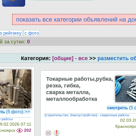
показать все категории объявлений на до
о рейтингу
с фото
й за сутки:
0
Категория:
[общие] - все
>>
разместить о
Токарные работы,рубка,
резка, гибка,
сварка металла,
металлообработка
смотреть
(5 
ть
(5 фото) >>
[строительство, благоустройство] - сварочные работы
е работы
02.03.2
9.02.2026 07:11
Краснояр
сноярск
202