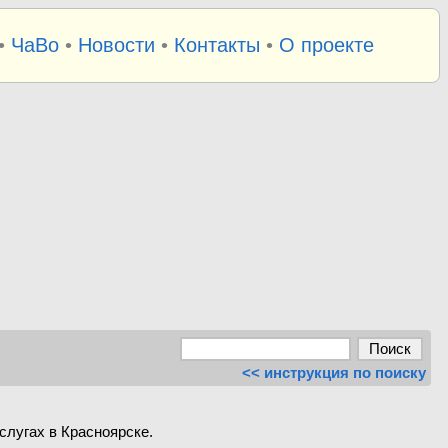
•
ЧаВо
•
Новости
•
Контакты
•
О проекте
<< инструкция по поиску
слугах в Красноярске.