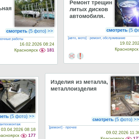
Ремонт трещин
ьная
литых дисков
автомобиля.
смотреть
(5 ф
смотреть
(5 фото) >>
[авто, мото] - ремонт, обслуживание
арочные работы
19.02.20
16.02.2026 08:24
Красноярс
Красноярск
181
Изделия из металла,
металлоизделия
реть
(5 фото) >>
смотреть
(5 фото) >
 сантехмонтаж
[ремонт] - прочее
03.04.2026 08:18
09.02.2026 11:3
расноярск
177
Красноярск
17