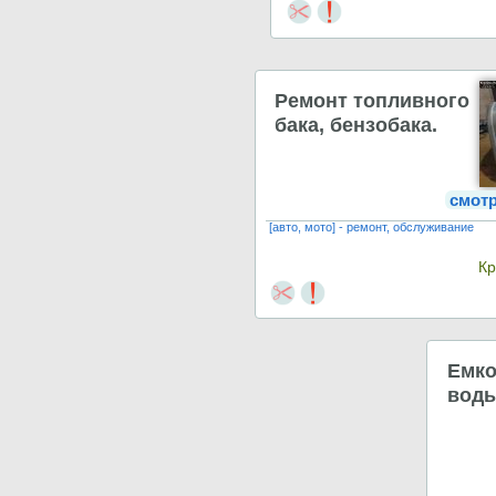
Ремонт топливного
бака, бензобака.
смот
[авто, мото] - ремонт, обслуживание
К
Емко
воды