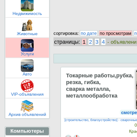
Недвижимость
сортировка:
по дате
по просмотрам
п
Животные
страницы:
1
2
3
4
- объявлени
Услуги
Авто
Токарные работы,рубка,
резка, гибка,
сварка металла,
VIP-объявления
металлообработка
смотре
Архив объявлений
[строительство, благоустройство] - сварочны
0
Компьютеры
Кра