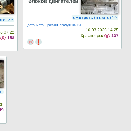
блоков двигателей
смотреть
(5 фото) >>
ото) >>
[авто, мото] - ремонт, обслуживание
10.03.2026 14:25
6 07:22
Красноярск
157
к
158
>>
08
49