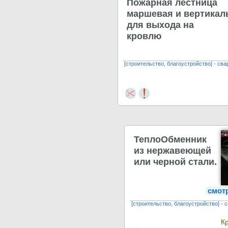
Пожарная лестница
маршевая и вертикал
для выхода на
кровлю
[строительство, благоустройство] - св
ТеплоОбменник
из нержавеющей
или черной стали.
смот
[строительство, благоустройство] -
К