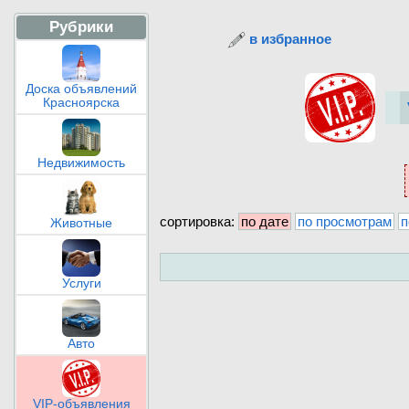
Рубрики
в избранное
Доска объявлений
Красноярска
Недвижимость
сортировка:
по дате
по просмотрам
п
Животные
Услуги
Авто
VIP-объявления