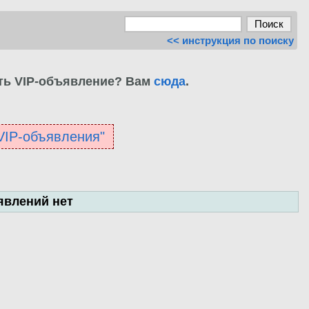
<< инструкция по поиску
ть VIP-объявление? Вам
сюда
.
"VIP-объявления"
явлений нет