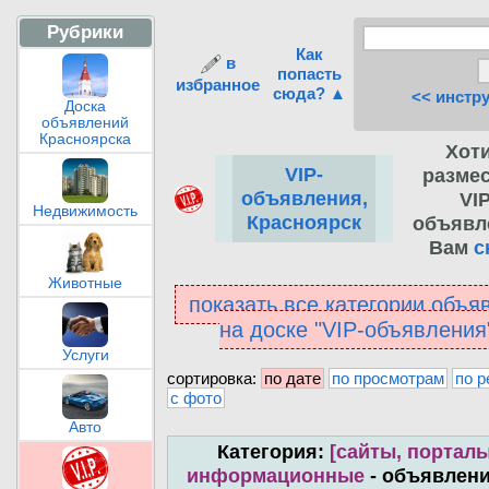
Рубрики
Как
в
попасть
избранное
сюда? ▲
<< инстр
Доска
объявлений
Красноярска
Хот
VIP-
разме
объявления,
VIP
Недвижимость
Красноярск
объявл
Вам
с
Животные
показать все категории объя
на доске "VIP-объявлени
Услуги
сортировка:
по дате
по просмотрам
по р
с фото
Авто
Категория:
[сайты, порталы
информационные
- объявлени