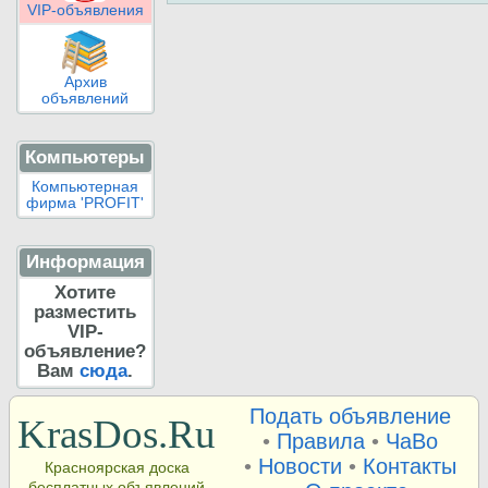
VIP-объявления
Архив
объявлений
Компьютеры
Компьютерная
фирма 'PROFIT'
Информация
Хотите
разместить
VIP-
объявление?
Вам
сюда
.
Подать объявление
KrasDos.Ru
•
Правила
•
ЧаВо
•
Новости
•
Контакты
Красноярская доска
бесплатных объявлений