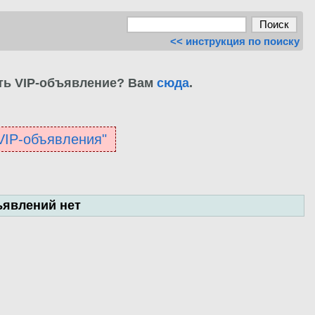
<< инструкция по поиску
ть VIP-объявление? Вам
сюда
.
"VIP-объявления"
ъявлений нет