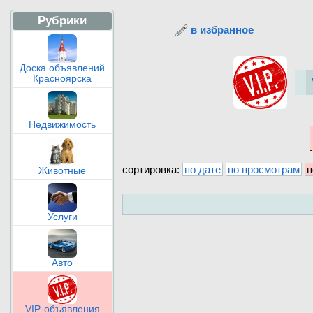
Рубрики
в избранное
Доска объявлений
Красноярска
Недвижимость
сортировка:
по дате
по просмотрам
п
Животные
Услуги
Авто
VIP-объявления