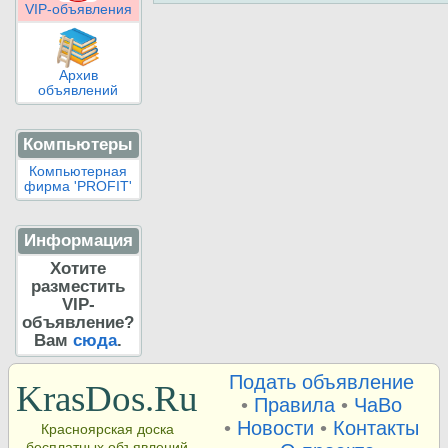
VIP-объявления
Архив
объявлений
Компьютеры
Компьютерная
фирма 'PROFIT'
Информация
Хотите
разместить
VIP-
объявление?
Вам
сюда
.
Подать объявление
KrasDos.Ru
•
Правила
•
ЧаВо
•
Новости
•
Контакты
Красноярская доска
бесплатных объявлений