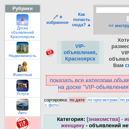
Рубрики
Как
в
попасть
избранное
сюда? ▲
<< инстр
Доска
объявлений
Красноярска
Хот
VIP-
разме
объявления,
VIP
Недвижимость
Красноярск
объявл
Вам
с
Животные
показать все категории объя
на доске "VIP-объявлени
Услуги
сортировка:
по дате
по просмотрам
по р
с фото
Авто
Категория:
[знакомства] - 
женщину
- объявлений не