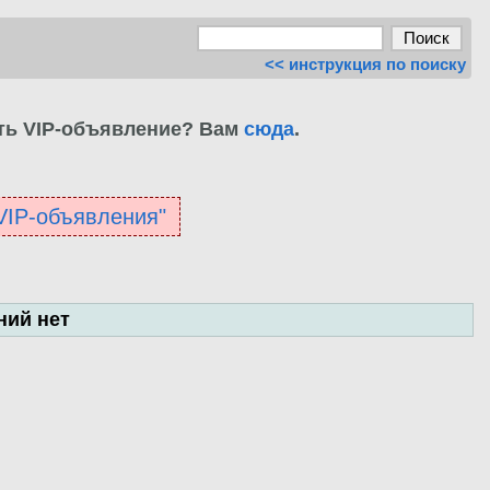
<< инструкция по поиску
ть VIP-объявление? Вам
сюда
.
"VIP-объявления"
ний нет