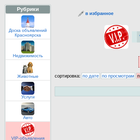
Рубрики
в избранное
Доска объявлений
Красноярска
Недвижимость
сортировка:
по дате
по просмотрам
п
Животные
Услуги
Авто
VIP-объявления