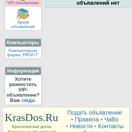
объявлений нет
VIP-объявления
Архив
объявлений
Компьютеры
Компьютерная
фирма 'PROFIT'
Информация
Хотите
разместить
VIP-
объявление?
Вам
сюда
.
Подать объявление
KrasDos.Ru
•
Правила
•
ЧаВо
•
Новости
•
Контакты
Красноярская доска
бесплатных объявлений