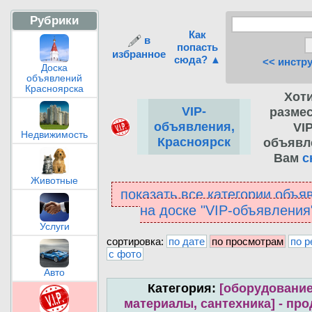
Рубрики
Как
в
попасть
избранное
сюда? ▲
<< инстр
Доска
объявлений
Красноярска
Хот
VIP-
разме
объявления,
VIP
Недвижимость
Красноярск
объявл
Вам
с
Животные
показать все категории объя
на доске "VIP-объявлени
Услуги
сортировка:
по дате
по просмотрам
по р
с фото
Авто
Категория:
[оборудование
материалы, сантехника] - пр