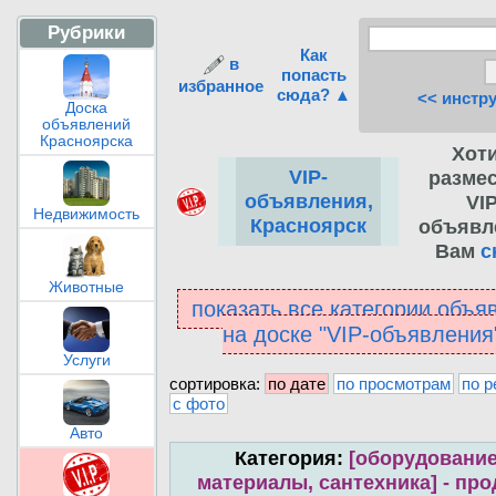
Рубрики
Как
в
попасть
избранное
сюда? ▲
<< инстр
Доска
объявлений
Красноярска
Хот
VIP-
разме
объявления,
VIP
Недвижимость
Красноярск
объявл
Вам
с
Животные
показать все категории объя
на доске "VIP-объявлени
Услуги
сортировка:
по дате
по просмотрам
по р
с фото
Авто
Категория:
[оборудование
материалы, сантехника] - пр