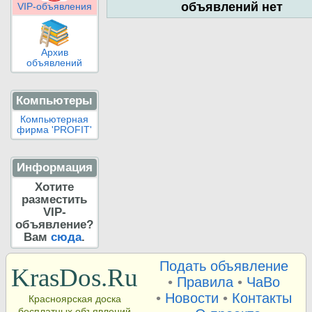
объявлений нет
VIP-объявления
Архив
объявлений
Компьютеры
Компьютерная
фирма 'PROFIT'
Информация
Хотите
разместить
VIP-
объявление?
Вам
сюда
.
Подать объявление
KrasDos.Ru
•
Правила
•
ЧаВо
•
Новости
•
Контакты
Красноярская доска
бесплатных объявлений