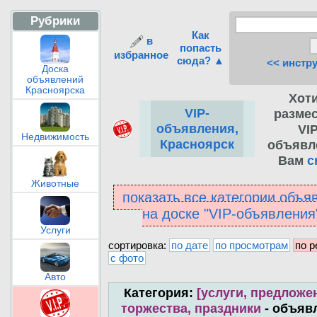
Рубрики
Как
в
попасть
избранное
сюда? ▲
<< инстр
Доска
объявлений
Красноярска
Хот
VIP-
разме
объявления,
VIP
Недвижимость
Красноярск
объявл
Вам
с
Животные
показать все категории объя
на доске "VIP-объявлени
Услуги
сортировка:
по дате
по просмотрам
по р
с фото
Авто
Категория:
[услуги, предложен
торжества, праздники
- объяв