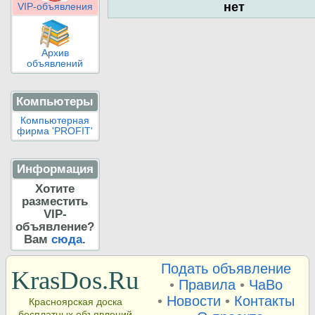
нет
VIP-объявления
Архив
объявлений
Компьютеры
Компьютерная
фирма 'PROFIT'
Информация
Хотите
разместить
VIP-
объявление?
Вам
сюда
.
Подать объявление
KrasDos.Ru
•
Правила
•
ЧаВо
•
Новости
•
Контакты
Красноярская доска
бесплатных объявлений