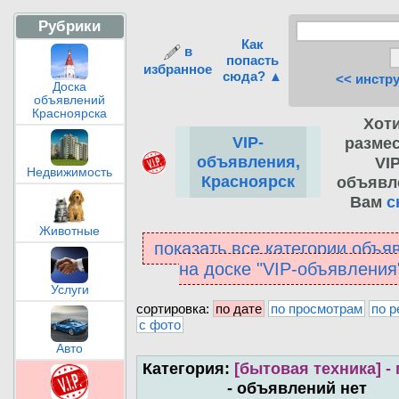
Рубрики
Как
в
попасть
избранное
сюда? ▲
<< инстр
Доска
объявлений
Красноярска
Хот
VIP-
разме
объявления,
VIP
Недвижимость
Красноярск
объявл
Вам
с
Животные
показать все категории объя
на доске "VIP-объявлени
Услуги
сортировка:
по дате
по просмотрам
по р
с фото
Авто
Категория:
[бытовая техника] -
- объявлений нет