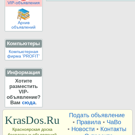
VIP-объявления
Архив
объявлений
Компьютеры
Компьютерная
фирма 'PROFIT'
Информация
Хотите
разместить
VIP-
объявление?
Вам
сюда
.
Подать объявление
KrasDos.Ru
•
Правила
•
ЧаВо
•
Новости
•
Контакты
Красноярская доска
бесплатных объявлений