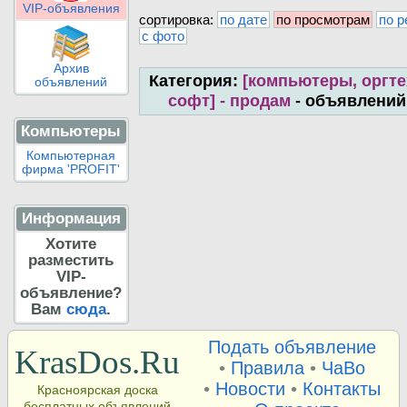
VIP-объявления
сортировка:
по дате
по просмотрам
по р
с фото
Архив
Категория:
[компьютеры, оргте
объявлений
софт] - продам
- объявлений
Компьютеры
Компьютерная
фирма 'PROFIT'
Информация
Хотите
разместить
VIP-
объявление?
Вам
сюда
.
Подать объявление
KrasDos.Ru
•
Правила
•
ЧаВо
•
Новости
•
Контакты
Красноярская доска
бесплатных объявлений