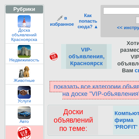
Рубрики
Как
в
попасть
избранное
сюда? ▲
<< инстр
Доска
объявлений
Красноярска
Хот
VIP-
разме
объявления,
VIP
Недвижимость
Красноярск
объявл
Вам
с
Животные
показать все категории объя
на доске "VIP-объявлени
Услуги
Доски
Компьют
объявлений
фирма
Авто
'PROFIT'
по теме: