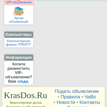
VIP-объявления
Архив
объявлений
Компьютеры
Компьютерная
фирма 'PROFIT'
Информация
Хотите
разместить
VIP-
объявление?
Вам
сюда
.
Подать объявление
KrasDos.Ru
•
Правила
•
ЧаВо
•
Новости
•
Контакты
Красноярская доска
бесплатных объявлений