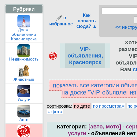
Рубрики
Как
в
попасть
избранное
сюда? ▲
<< инстр
Доска
объявлений
Красноярска
Хот
VIP-
разме
объявления,
VIP
Недвижимость
Красноярск
объявл
Вам
с
Животные
показать все категории объя
на доске "VIP-объявлени
Услуги
сортировка:
по дате
по просмотрам
по р
с фото
Авто
Категория:
[авто, мото] - сер
услуги
- объявлений нет