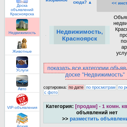
сюда? ▲
<< инс
Доска
объявлений
Красноярска
Объя
недв
Крас
Недвижимость,
Недвижимость
пр
Красноярск
по
ар
Животные
услу
показать все категории объяв
Услуги
доске "Недвижимость"
сортировка:
по дате
по просмотрам
по р
Авто
с фото
Категория:
[продам] - 1 комн. к
VIP-объявления
объявлений нет
>>
разместить объявлен
Архив