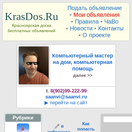
Подать объявление
KrasDos.Ru
•
Мои объявления
•
Правила
•
ЧаВо
Красноярская доска
•
Новости
•
Контакты
бесплатных объявлений
•
О проекте
Компьютерный мастер
на дом, компьютерная
помощь
далее >>
т.
8(902)99-222-99
saanvi@saanvi.ru
▶ перейти на сайт
Рубрики
Как
в
попасть
избранное