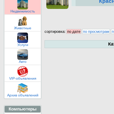
Крас
Недвижимость
Животные
сортировка:
по дате
по просмотрам
п
Ка
Услуги
Авто
VIP-объявления
Архив объявлений
Компьютеры